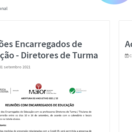
onal
ões Encarregados de
A
ção - Diretores de Turma
C
01 setembro 2021