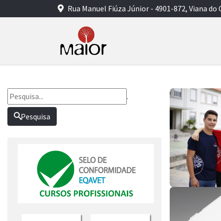
Rua Manuel Fiúza Júnior - 4901-872, Viana do 
.
Pesquisa