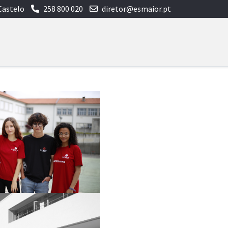
Castelo
258 800 020
diretor@esmaior.pt